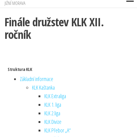
JIŽNÍ MORAVA
Finále družstev KLK XII.
ročník
Struktura KLK
Základní informace
KLK Kaštanka
KLK Extraliga
KLK 1. liga
KLK 2.liga
KLK Divize
KLK Přebor „A“