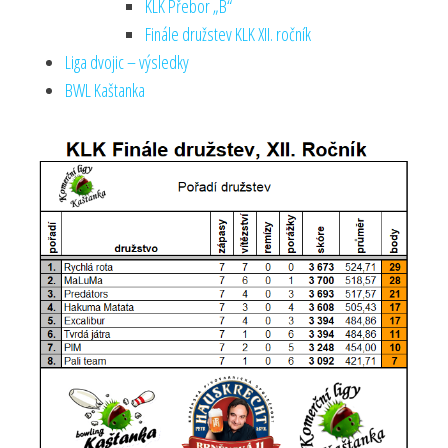
KLK Přebor „B“
Finále družstev KLK XII. ročník
Liga dvojic – výsledky
BWL Kaštanka