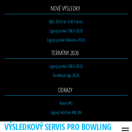
NOVÉ VÝSLEDKY
BDL 2026 sk. A/B 3.kolo
Ligový pohár ŠBLH 2026
Ligový pohár Mikulov 2026
TERMÍNY 2026
Ligový pohár ŠBLH 2026
Devítková liga 2026
ODKAZY
Panel VPS
Ligový žebříček RBL JM
VÝSLEDKOVÝ SERVIS PRO BOWLING