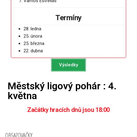
Vamos Estrellas
Termíny
28. ledna
25. února
25. března
22. dubna
Výsledky
Městský ligový pohár : 4.
května
Začátky hracích dnů jsou 18:00
OBSAZOVAČKY