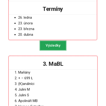
Termíny
26. ledna
23. února
23. března
20. dubna
Výsledky
3. MaBL
Maňány
+ – 699 Ł
(K)análníci
Julini M
Julini S
Apolináři MB