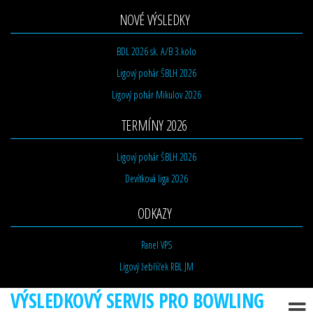
NOVÉ VÝSLEDKY
BDL 2026 sk. A/B 3.kolo
Ligový pohár ŠBLH 2026
Ligový pohár Mikulov 2026
TERMÍNY 2026
Ligový pohár ŠBLH 2026
Devítková liga 2026
ODKAZY
Panel VPS
Ligový žebříček RBL JM
VÝSLEDKOVÝ SERVIS PRO BOWLING