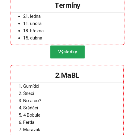
Termíny
21. ledna
11. února
18. března
15. dubna
Výsledky
2.MaBL
Gumídci
Šneci
No a co?
Sršňáci
4 Bobule
Ferda
Moravák