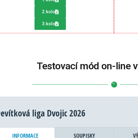
2.kolo
3.kolo
Testovací mód on-line vý
evítková liga Dvojic 2026
INFORMACE
SOUPISKY
V