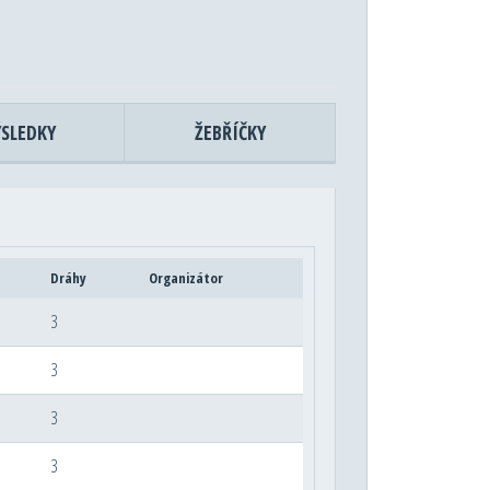
ÝSLEDKY
ŽEBŘÍČKY
Dráhy
Organizátor
3
3
3
3