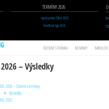
TERMÍNY 2026
O
Ligový pohár ŠBLH 2026
Pa
Devítková liga 2026
Li
NG
ÚVODNÍ STRÁNKA
NOVINKY
MIKULOV
 2026 – Výsledky
BDL 2026 – Složení a termíny
Výsledky
BDL 2025