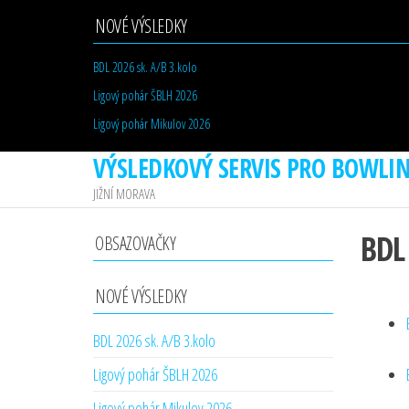
NOVÉ VÝSLEDKY
BDL 2026 sk. A/B 3.kolo
Ligový pohár ŠBLH 2026
Ligový pohár Mikulov 2026
VÝSLEDKOVÝ SERVIS PRO BOWLI
JIŽNÍ MORAVA
BDL
OBSAZOVAČKY
NOVÉ VÝSLEDKY
BDL 2026 sk. A/B 3.kolo
Ligový pohár ŠBLH 2026
Ligový pohár Mikulov 2026