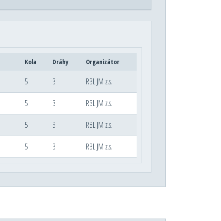
Kola
Dráhy
Organizátor
5
3
RBL JM z.s.
5
3
RBL JM z.s.
5
3
RBL JM z.s.
5
3
RBL JM z.s.