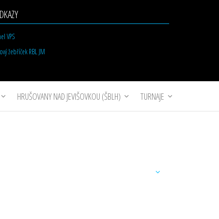
DKAZY
nel VPS
gový žebříček RBL JM
HRUŠOVANY NAD JEVIŠOVKOU (ŠBLH)
TURNAJE