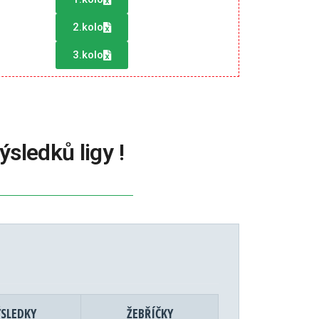
2.kolo
3.kolo
sledků ligy !
ÝSLEDKY
ŽEBŘÍČKY