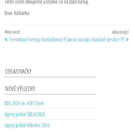
Tímto všem děkujeme a těšíme se na další turnaj.
Bow. Kaštanka.
Navigace
Předchozí
PŘEDCHOZÍ
NÁSLEDUJÍCÍ
Ná
Treninkové kempy Na Kaštance !!!
Jak na turnaji v klasické desítce ???
pro
příspěvek
př
příspěvek
OBSAZOVAČKY
NOVÉ VÝSLEDKY
BDL 2026 sk. A/B 3.kolo
Ligový pohár ŠBLH 2026
Ligový pohár Mikulov 2026