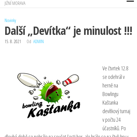
JIŽNÍ MORAVA
Novinky
Další „Devítka“ je minulost !!!
15. 8. 2021
Od
ADMIN
V
e čtvrtek 12.8
se odehrál v
herně na
Bowlingu
Kaštanka
devítkový turnaj
v počtu 24
účastníků. Po
dlouhé době se nehrálo na součet šesti her, ale hrálo se na čtyři hry v