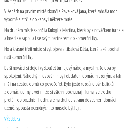
kuželky na třetím místě skončil Hrdlička Ladislav.
V ženách na prvním místě skončila Pavelková Jana, která zahrála moc
výborně a strčila do kapsy i některé muže.
Na druhém místě skončila Kuloglija Martina, která byla nováčkem turnaje
a hned se zapojila i se svým partnerem do komerční ligy.
No a krásné třetí místo si vybojovala Líbalová Dáša, která také obohatí
naší komerční ligu.
Další nováčci si dojeli vyzkoušet turnajový náboj a myslím, že oba byli
spokojeni. Náhodným losováním byli obdařeni domácím uzeným, a tak
měli na cestou domů co povečeřet. Bylo ještě rozdáno pár balíčků
z domácí udírny a věřím, že si všichni pochutnají. Turnaj se trochu
protáhl do pozdních hodin, ale na druhou stranu deset her, domácí
uzené, spousta oceněných, to muselo být fajn.
VÝSLEDKY