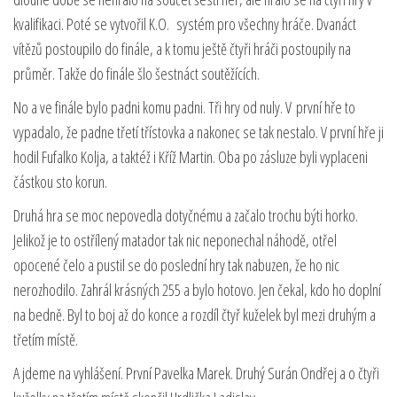
kvalifikaci. Poté se vytvořil K.O. systém pro všechny hráče. Dvanáct
vítězů postoupilo do finále, a k tomu ještě čtyři hráči postoupily na
průměr. Takže do finále šlo šestnáct soutěžících.
No a ve finále bylo padni komu padni. Tři hry od nuly. V první hře to
vypadalo, že padne třetí třístovka a nakonec se tak nestalo. V první hře ji
hodil Fufalko Kolja, a taktéž i Kříž Martin. Oba po zásluze byli vyplaceni
částkou sto korun.
Druhá hra se moc nepovedla dotyčnému a začalo trochu býti horko.
Jelikož je to ostřílený matador tak nic neponechal náhodě, otřel
opocené čelo a pustil se do poslední hry tak nabuzen, že ho nic
nerozhodilo. Zahrál krásných 255 a bylo hotovo. Jen čekal, kdo ho doplní
na bedně. Byl to boj až do konce a rozdíl čtyř kuželek byl mezi druhým a
třetím místě.
A jdeme na vyhlášení. První Pavelka Marek. Druhý Surán Ondřej a o čtyři